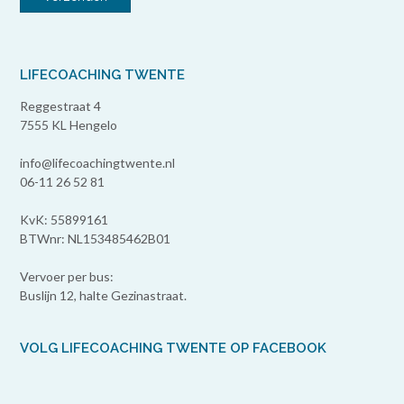
LIFECOACHING TWENTE
Reggestraat 4
7555 KL Hengelo
info@lifecoachingtwente.nl
06-11 26 52 81
KvK: 55899161
BTWnr: NL153485462B01
Vervoer per bus:
Buslijn 12, halte Gezinastraat.
VOLG LIFECOACHING TWENTE OP FACEBOOK