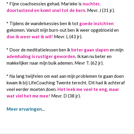
*
Fijne coachsessies gehad. Marieke is
nuchter,
doortastend en komt snel tot de kern
. Mevr. J (31 jr).
*
Tijdens de wandelsessies ben ik tot
goede inzichten
gekomen. Vanuit mijn burn-out ben ik weer opgebloeid en
doe ik weer wat ik wil!
Mevr. L (43 jr).
*
Door de meditatielessen ben ik
beter gaan slapen
en mijn
ademhaling is rustiger geworden
. Ik kan nu beter en
makkelijker naar mijn buik ademen. Mevr T. (62 jr).
*
Na lang twijfelen om wat aan mijn problemen te gaan doen
kwam ik bij LifeCoaching Twente terecht. Dit had ik achteraf
veel eerder moeten doen.
Het leek me veel te eng, maar
wat viel het me mee!
Mevr. D (38 jr).
Meer ervaringen...