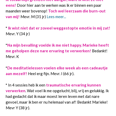
eens!
Door hier aan te werken was ik er binnen een paar
maanden weer bovenop!
Toch wel leerzaam die burn-out
van mij!
Mevr. M (31 jr)
Lees meer...
*
Ik wist niet dat er zoveel weggestopte emotie in mij zat!
Mevr. Y (34 jr)
*
Na mijn bevalling voelde ik me niet happy. Marieke heeft
me geholpen deze nare ervaring te verwerken!
Bedankt!
Mevr. K
*
De meditatielessen voelen elke week als een cadeautje
aan mezelf!
Heel erg fijn. Mevr. I (66 jr).
*
In 4 sessies heb ik een
traumatische ervaring kunnen
verwerken
. Wat voel ik me opgelucht, blij, vrij en gelukkig. Ik
had gedacht dat ik maar moest leren leven met dat nare
gevoel, maar ik ben er nu helemaal van af! Bedankt Marieke!
Mevr Y (38 jr).