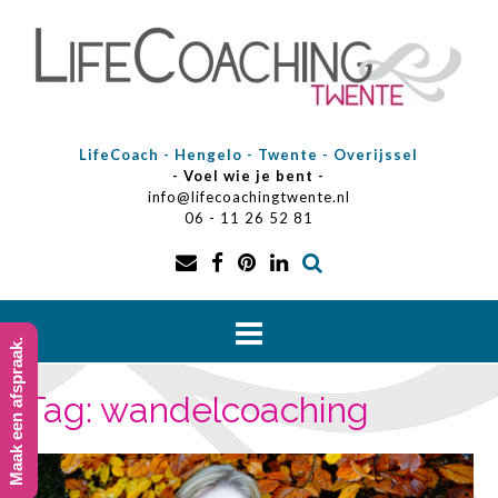
Doorgaan
naar
inhoud
LifeCoach - Hengelo - Twente - Overijssel
- Voel wie je bent -
info@lifecoachingtwente.nl
06 - 11 26 52 81
Maak een afspraak.
Tag:
wandelcoaching