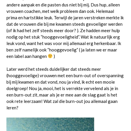
andere aanpak en die pasten dus niet bij mij. Dus hup, alleen
vrouwen coachen, met welk probleem dan ook. Helemaal
prima en hartstikke leuk. Terwijl de jaren verstreken merkte ik
dat de vrouwen die bij me kwamen steeds gevoeliger werden
(of ik had het zelf steeds meer door? ). Ze hadden meer hulp
nodig op het stuk “hooggevoeligheid”. Wat ik natuurlijk erg
leuk vond, want het was voor mij allemaal erg herkenbaar. Ik
ben zelf namelijk ook “hooggevoelig” ( ja laten we er maar
een label aan hangen
)
Later werd het steeds duidelijker dat steeds meer
(hooggevoelige) vrouwen met een burn-out of overspanning
bij mij kwamen en dat vond, nou ja vind, ik echt een mooie
doelgroep! Nou ja, mooi, het is verrekte vervelend als je in
een burn-out zit, maar als je er mee aan de slag gaat is het
ook rete leerzaam! Wat zal die burn-out jou allemaal gaan
leren?