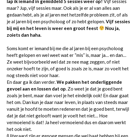
lap ik iemand in gemiddeld 5 sessies weer op!
Vijf sessies
maar? Jup, vijf sessies maar. Ook als je er al van alles aan
gedaan hebt, als je al jaren met hetzelfde probleem zit, of als
je al jaren bij een psycholoog of zo hebt gelopen.
Vijf sessies
bij mij en het leven is weer een groot feest
Nou ja,
zoiets dan haha.
Soms komt er iemand bij me die al jaren bij een psycholoog
heeft gelopen en wel weet wat er “mis” is, maar ja… en dan…
Ze weet bijvoorbeeld wel dat ze nee mag zeggen, of niet
onzeker hoeft te zijn, of goed is zoals ze is, maar zo voelt het
nog steeds niet voor haar.
En daar ga ik dan verder.
We pakken het onderliggende
gevoel aan en lossen dat op
. Zo weet je dat je goed bent
zoals je bent, maar dan voel je het eindelijk ook! En daar gaat
het om. Dan kun je daar naar leven, in plaats van steeds maar
vanuit je hoofd te moeten redeneren dat je goed bent, terwijl
dat je dat niet gelooft want je voelt het niet… Hoe
vermoeiend is dat! Ja heel vermoeiend dus en daarom werkt
het ook niet.
(Uiteraard zijn er genoeg mensen die wel baat hebben bij een