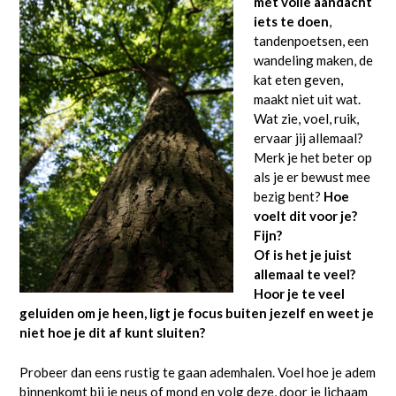
met volle aandacht
iets te doen
,
tandenpoetsen, een
wandeling maken, de
kat eten geven,
maakt niet uit wat.
Wat zie, voel, ruik,
ervaar jij allemaal?
Merk je het beter op
als je er bewust mee
bezig bent?
Hoe
voelt dit voor je?
Fijn?
Of is het je juist
allemaal te veel?
Hoor je te veel
geluiden om je heen, ligt je focus buiten jezelf en weet je
niet hoe je dit af kunt sluiten?
Probeer dan eens rustig te gaan ademhalen. Voel hoe je adem
binnenkomt bij je neus of mond en volg deze, door je lichaam