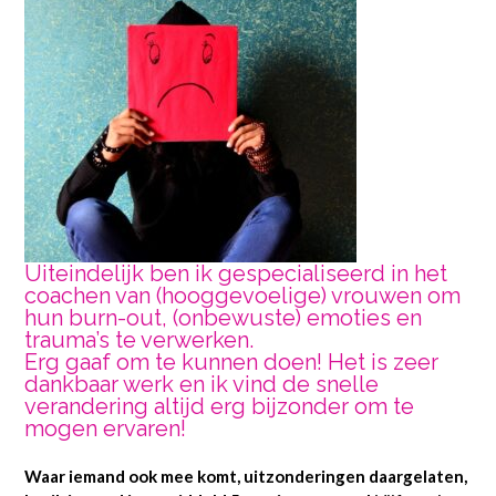
Uiteindelijk ben ik gespecialiseerd in het
coachen van (hooggevoelige) vrouwen om
hun burn-out, (onbewuste) emoties en
trauma’s te verwerken.
Erg gaaf om te kunnen doen! Het is zeer
dankbaar werk en ik vind de snelle
verandering altijd erg bijzonder om te
mogen ervaren!
Waar iemand ook mee komt, uitzonderingen daargelaten,