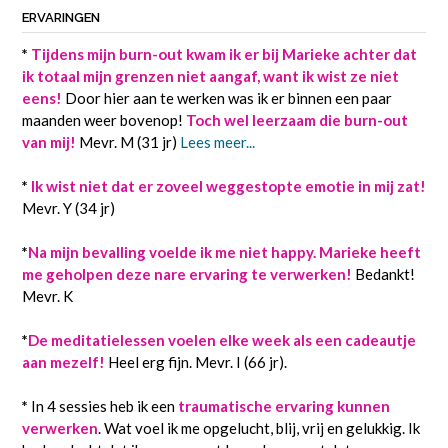
ERVARINGEN
*
Tijdens mijn burn-out kwam ik er bij Marieke achter dat
ik totaal mijn grenzen niet aangaf, want ik wist ze niet
eens!
Door hier aan te werken was ik er binnen een paar
maanden weer bovenop!
Toch wel leerzaam die burn-out
van mij!
Mevr. M (31 jr)
Lees meer...
*
Ik wist niet dat er zoveel weggestopte emotie in mij zat!
Mevr. Y (34 jr)
*
Na mijn bevalling voelde ik me niet happy. Marieke heeft
me geholpen deze nare ervaring te verwerken!
Bedankt!
Mevr. K
*
De meditatielessen voelen elke week als een cadeautje
aan mezelf!
Heel erg fijn. Mevr. I (66 jr).
*
In 4 sessies heb ik een
traumatische ervaring kunnen
verwerken
. Wat voel ik me opgelucht, blij, vrij en gelukkig. Ik