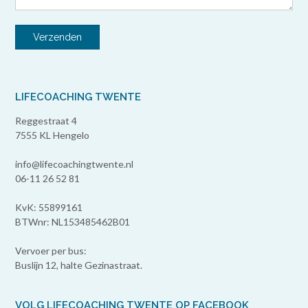
LIFECOACHING TWENTE
Reggestraat 4
7555 KL Hengelo
info@lifecoachingtwente.nl
06-11 26 52 81
KvK: 55899161
BTWnr: NL153485462B01
Vervoer per bus:
Buslijn 12, halte Gezinastraat.
VOLG LIFECOACHING TWENTE OP FACEBOOK