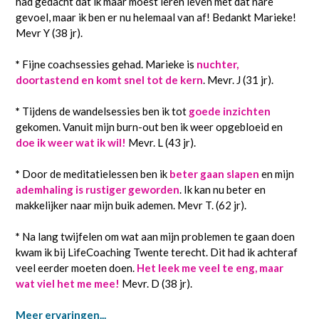
had gedacht dat ik maar moest leren leven met dat nare
gevoel, maar ik ben er nu helemaal van af! Bedankt Marieke!
Mevr Y (38 jr).
*
Fijne coachsessies gehad. Marieke is
nuchter,
doortastend en komt snel tot de kern
. Mevr. J (31 jr).
*
Tijdens de wandelsessies ben ik tot
goede inzichten
gekomen. Vanuit mijn burn-out ben ik weer opgebloeid en
doe ik weer wat ik wil!
Mevr. L (43 jr).
*
Door de meditatielessen ben ik
beter gaan slapen
en mijn
ademhaling is rustiger geworden
. Ik kan nu beter en
makkelijker naar mijn buik ademen. Mevr T. (62 jr).
*
Na lang twijfelen om wat aan mijn problemen te gaan doen
kwam ik bij LifeCoaching Twente terecht. Dit had ik achteraf
veel eerder moeten doen.
Het leek me veel te eng, maar
wat viel het me mee!
Mevr. D (38 jr).
Meer ervaringen...