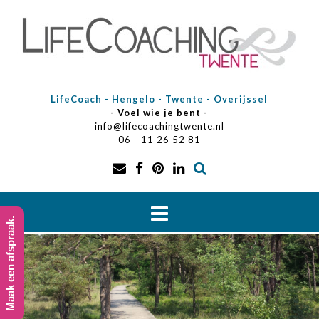
Doorgaan
naar
inhoud
LifeCoach - Hengelo - Twente - Overijssel
- Voel wie je bent -
info@lifecoachingtwente.nl
06 - 11 26 52 81
Maak een afspraak.