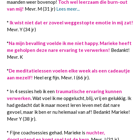
maanden weer bovenop!
Toch wel leerzaam die burn-out
van mij!
Mevr. M (31 jr)
Lees meer...
*
Ik wist niet dat er zoveel weggestopte emotie in mij zat!
Mevr. Y (34 jr)
*
Na mijn bevalling voelde ik me niet happy. Marieke heeft
me geholpen deze nare ervaring te verwerken!
Bedankt!
Mevr. K
*
De meditatielessen voelen elke week als een cadeautje
aan mezelf!
Heel erg fijn. Mevr. I (66 jr).
*
In 4 sessies heb ik een
traumatische ervaring kunnen
verwerken
. Wat voel ik me opgelucht, blij, vrij en gelukkig. Ik
had gedacht dat ik maar moest leren leven met dat nare
gevoel, maar ik ben er nu helemaal van af! Bedankt Marieke!
Mevr Y (38 jr).
*
Fijne coachsessies gehad. Marieke is
nuchter,
doortastend en komt snel tot de kern
. Mevr. J (31 jr).