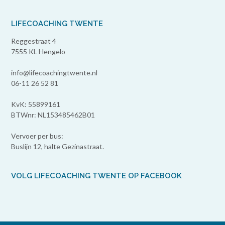
LIFECOACHING TWENTE
Reggestraat 4
7555 KL Hengelo
info@lifecoachingtwente.nl
06-11 26 52 81
KvK: 55899161
BTWnr: NL153485462B01
Vervoer per bus:
Buslijn 12, halte Gezinastraat.
VOLG LIFECOACHING TWENTE OP FACEBOOK