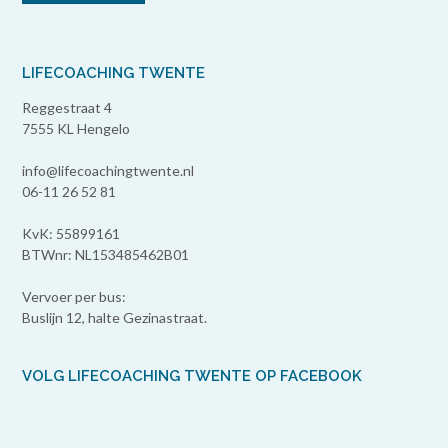
LIFECOACHING TWENTE
Reggestraat 4
7555 KL Hengelo
info@lifecoachingtwente.nl
06-11 26 52 81
KvK: 55899161
BTWnr: NL153485462B01
Vervoer per bus:
Buslijn 12, halte Gezinastraat.
VOLG LIFECOACHING TWENTE OP FACEBOOK