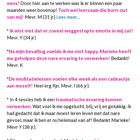
eens!
Door hier aan te werken was ik er binnen een paar
maanden weer bovenop!
Toch wel leerzaam die burn-out
van mij!
Mevr. M (31 jr)
Lees meer...
*
Ik wist niet dat er zoveel weggestopte emotie in mij zat!
Mevr. Y (34 jr)
*
Na mijn bevalling voelde ik me niet happy. Marieke heeft
me geholpen deze nare ervaring te verwerken!
Bedankt!
Mevr. K
*
De meditatielessen voelen elke week als een cadeautje
aan mezelf!
Heel erg fijn. Mevr. I (66 jr).
*
In 4 sessies heb ik een
traumatische ervaring kunnen
verwerken
. Wat voel ik me opgelucht, blij, vrij en gelukkig. Ik
had gedacht dat ik maar moest leren leven met dat nare
gevoel, maar ik ben er nu helemaal van af! Bedankt Marieke!
Mevr Y (38 jr).