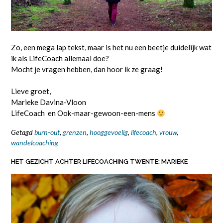
Zo, een mega lap tekst, maar is het nu een beetje duidelijk wat
ik als LifeCoach allemaal doe?
Mocht je vragen hebben, dan hoor ik ze graag!
Lieve groet,
Marieke Davina-Vloon
LifeCoach en Ook-maar-gewoon-een-mens
Getagd
burn-out
,
grenzen
,
hooggevoelig
,
lifecoach
,
vrouw
,
wandelcoaching
HET GEZICHT ACHTER LIFECOACHING TWENTE: MARIEKE