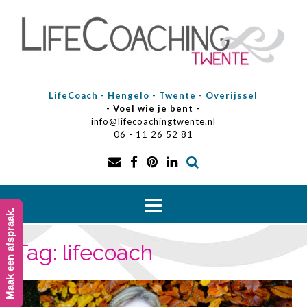
Doorgaan
naar
inhoud
LifeCoach - Hengelo - Twente - Overijssel
- Voel wie je bent -
info@lifecoachingtwente.nl
06 - 11 26 52 81
Maak een afspraak.
Tag:
lifecoach