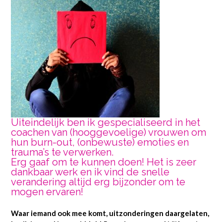
Uiteindelijk ben ik gespecialiseerd in het
coachen van (hooggevoelige) vrouwen om
hun burn-out, (onbewuste) emoties en
trauma’s te verwerken.
Erg gaaf om te kunnen doen! Het is zeer
dankbaar werk en ik vind de snelle
verandering altijd erg bijzonder om te
mogen ervaren!
Waar iemand ook mee komt, uitzonderingen daargelaten,