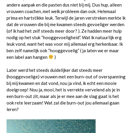
andere aanpak en die pasten dus niet bij mij. Dus hup, alleen
vrouwen coachen, met welk probleem dan ook. Helemaal
prima en hartstikke leuk. Terwijl de jaren verstreken merkte ik
dat de vrouwen die bij me kwamen steeds gevoeliger werden
(of ik had het zelf steeds meer door? ). Ze hadden meer hulp
nodig op het stuk “hooggevoeligheid”. Wat ik natuurlijk erg
leuk vond, want het was voor mij allemaal erg herkenbaar. Ik
ben zelf namelijk ook “hooggevoelig” ( ja laten we er maar
een label aan hangen
)
Later werd het steeds duidelijker dat steeds meer
(hooggevoelige) vrouwen met een burn-out of overspanning
bij mij kwamen en dat vond, nou ja vind, ik echt een mooie
doelgroep! Nou ja, mooi, het is verrekte vervelend als je in
een burn-out zit, maar als je er mee aan de slag gaat is het
ook rete leerzaam! Wat zal die burn-out jou allemaal gaan
leren?