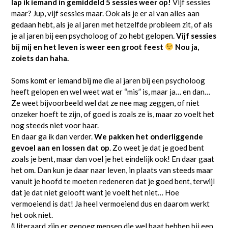
lap ik iemand in gemiddeld 5 sessies weer op!
Vijf sessies
maar? Jup, vijf sessies maar. Ook als je er al van alles aan
gedaan hebt, als je al jaren met hetzelfde probleem zit, of als
je al jaren bij een psycholoog of zo hebt gelopen.
Vijf sessies
bij mij en het leven is weer een groot feest
Nou ja,
zoiets dan haha.
Soms komt er iemand bij me die al jaren bij een psycholoog
heeft gelopen en wel weet wat er “mis” is, maar ja… en dan…
Ze weet bijvoorbeeld wel dat ze nee mag zeggen, of niet
onzeker hoeft te zijn, of goed is zoals ze is, maar zo voelt het
nog steeds niet voor haar.
En daar ga ik dan verder.
We pakken het onderliggende
gevoel aan en lossen dat op
. Zo weet je dat je goed bent
zoals je bent, maar dan voel je het eindelijk ook! En daar gaat
het om. Dan kun je daar naar leven, in plaats van steeds maar
vanuit je hoofd te moeten redeneren dat je goed bent, terwijl
dat je dat niet gelooft want je voelt het niet… Hoe
vermoeiend is dat! Ja heel vermoeiend dus en daarom werkt
het ook niet.
(Uiteraard zijn er genoeg mensen die wel baat hebben bij een