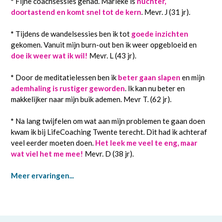
*
Fijne coachsessies gehad. Marieke is
nuchter,
doortastend en komt snel tot de kern
. Mevr. J (31 jr).
*
Tijdens de wandelsessies ben ik tot
goede inzichten
gekomen. Vanuit mijn burn-out ben ik weer opgebloeid en
doe ik weer wat ik wil!
Mevr. L (43 jr).
*
Door de meditatielessen ben ik
beter gaan slapen
en mijn
ademhaling is rustiger geworden
. Ik kan nu beter en
makkelijker naar mijn buik ademen. Mevr T. (62 jr).
*
Na lang twijfelen om wat aan mijn problemen te gaan doen
kwam ik bij LifeCoaching Twente terecht. Dit had ik achteraf
veel eerder moeten doen.
Het leek me veel te eng, maar
wat viel het me mee!
Mevr. D (38 jr).
Meer ervaringen...