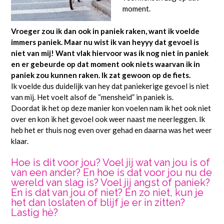
moment.
Vroeger zou ik dan ook in paniek raken, want ik voelde
immers paniek. Maar nu wist ik van heyyy dat gevoel is
niet van mij! Want vlak hiervoor was ik nog niet in paniek
en er gebeurde op dat moment ook niets waarvan ik in
paniek zou kunnen raken. Ik zat gewoon op de fiets.
Ik voelde dus duidelijk van hey dat paniekerige gevoel is niet
van mij. Het voelt alsof de “mensheid” in paniek is.
Doordat ik het op deze manier kon voelen nam ik het ook niet
over en kon ik het gevoel ook weer naast me neerleggen. Ik
heb het er thuis nog even over gehad en daarna was het weer
klaar.
Hoe is dit voor jou? Voel jij wat van jou is of
van een ander? En hoe is dat voor jou nu de
wereld van slag is? Voel jij angst of paniek?
En is dat van jou of niet? En zo niet, kun je
het dan loslaten of blijf je er in zitten?
Lastig hè?