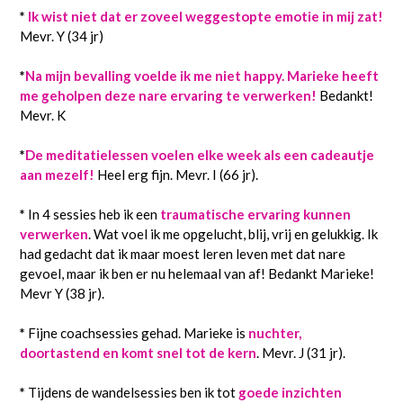
*
Ik wist niet dat er zoveel weggestopte emotie in mij zat!
Mevr. Y (34 jr)
*
Na mijn bevalling voelde ik me niet happy. Marieke heeft
me geholpen deze nare ervaring te verwerken!
Bedankt!
Mevr. K
*
De meditatielessen voelen elke week als een cadeautje
aan mezelf!
Heel erg fijn. Mevr. I (66 jr).
*
In 4 sessies heb ik een
traumatische ervaring kunnen
verwerken
. Wat voel ik me opgelucht, blij, vrij en gelukkig. Ik
had gedacht dat ik maar moest leren leven met dat nare
gevoel, maar ik ben er nu helemaal van af! Bedankt Marieke!
Mevr Y (38 jr).
*
Fijne coachsessies gehad. Marieke is
nuchter,
doortastend en komt snel tot de kern
. Mevr. J (31 jr).
*
Tijdens de wandelsessies ben ik tot
goede inzichten