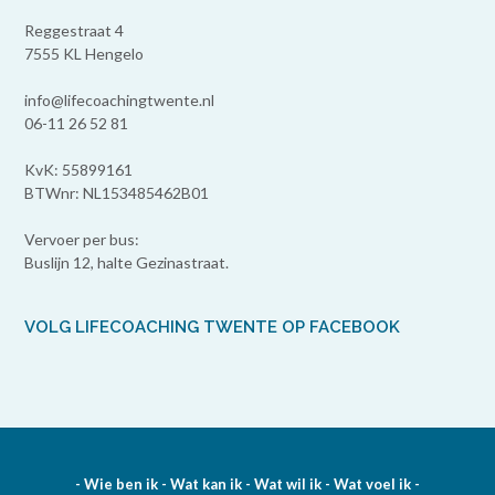
Reggestraat 4
7555 KL Hengelo
info@lifecoachingtwente.nl
06-11 26 52 81
KvK: 55899161
BTWnr: NL153485462B01
Vervoer per bus:
Buslijn 12, halte Gezinastraat.
VOLG LIFECOACHING TWENTE OP FACEBOOK
- Wie ben ik - Wat kan ik - Wat wil ik - Wat voel ik -