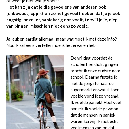
of weet je niet wat je voelt?
Het kan zijn dat je die gevoelens van anderen ook
(onbewust) oppikt en zo het gevoel hebben dat je je ook
angstig, onzeker, paniekerig enz voelt, terwijl je je, diep
van binnen, misschien niet eens zo voelt…
Ja leuk en aardig allemaal, maar wat moet ik met deze info?
Nou ik zal eens vertellen hoe ik het ervaren heb.
De vrijdag voordat de
scholen hier dicht gingen
bracht ik onze oudste naar
school. Daarna fietste ik
met de jongste naar de
supermarkt en wat ik toen
voelde vond ik zo vreemd.
Ik voelde paniek! Heel veel
paniek. Ik voelde gewoon
dat de mensen in paniek
waren, terwijl ik niet echt
veel mensen zag op dat