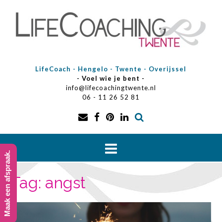
Doorgaan
naar
inhoud
LifeCoach - Hengelo - Twente - Overijssel
- Voel wie je bent -
info@lifecoachingtwente.nl
06 - 11 26 52 81
Maak een afspraak.
Tag:
angst