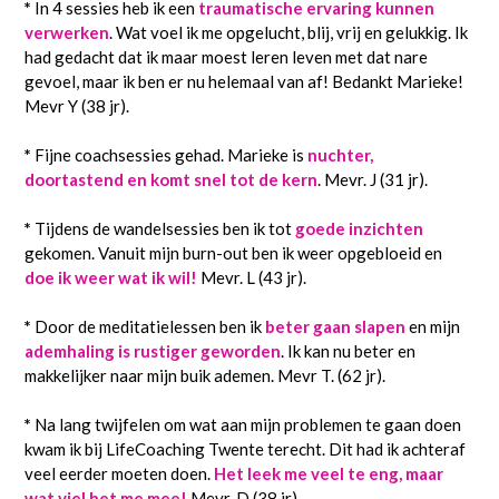
*
In 4 sessies heb ik een
traumatische ervaring kunnen
verwerken
. Wat voel ik me opgelucht, blij, vrij en gelukkig. Ik
had gedacht dat ik maar moest leren leven met dat nare
gevoel, maar ik ben er nu helemaal van af! Bedankt Marieke!
Mevr Y (38 jr).
*
Fijne coachsessies gehad. Marieke is
nuchter,
doortastend en komt snel tot de kern
. Mevr. J (31 jr).
*
Tijdens de wandelsessies ben ik tot
goede inzichten
gekomen. Vanuit mijn burn-out ben ik weer opgebloeid en
doe ik weer wat ik wil!
Mevr. L (43 jr).
*
Door de meditatielessen ben ik
beter gaan slapen
en mijn
ademhaling is rustiger geworden
. Ik kan nu beter en
makkelijker naar mijn buik ademen. Mevr T. (62 jr).
*
Na lang twijfelen om wat aan mijn problemen te gaan doen
kwam ik bij LifeCoaching Twente terecht. Dit had ik achteraf
veel eerder moeten doen.
Het leek me veel te eng, maar
wat viel het me mee!
Mevr. D (38 jr).