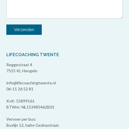
LIFECOACHING TWENTE
Reggestraat 4
7555 KL Hengelo
info@lifecoachingtwente.nl
06-11 26 52 81
KvK: 55899161
BTWnr: NL153485462B01
Vervoer per bus:
Buslijn 12, halte Gezinastraat.