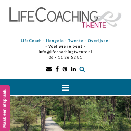
Doorgaan
naar
inhoud
LifeCoach - Hengelo - Twente - Overijssel
- Voel wie je bent -
info@lifecoachingtwente.nl
06 - 11 26 52 81
Maak een afspraak.